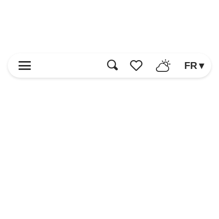
FR
Recherche
Voir les favoris
Accueil
Découvrir
Loisirs et Activités
Manger