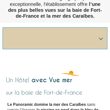
exceptionnelle, l’établissement offre
l’une
des plus belles vues sur la baie de Fort-
de-France et la mer des Caraïbes.
🔍 HÔTEL LE PANORAMIC
🔍 LE JARDIN
avec Vue mer
Un Hôtel
🔍 LES STUDIOS-APPARTEMENTS
sur la baie de Fort-de-France
🔍 LA PISCINE
Le Panoramic domine la mer des Caraïbes
sans
jamais l’écraser,
la piscine se perd dans le bleu de