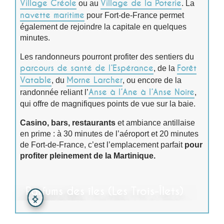
Village Créole
Village de la Poterie
ou au
. La
navette maritime
pour Fort-de-France permet
également de rejoindre la capitale en quelques
minutes.
Les randonneurs pourront profiter des sentiers du
parcours de santé de l’Espérance
Forêt
, de la
Vatable
Morne Larcher
, du
, ou encore de la
Anse à l’Ane à l’Anse Noire
randonnée reliant l’
,
qui offre de magnifiques points de vue sur la baie.
Casino, bars, restaurants
et ambiance antillaise
en prime : à 30 minutes de l’aéroport et 20 minutes
de Fort-de-France, c’est l’emplacement parfait
pour
profiter pleinement de la Martinique.
Le
Île
Parfums des îles (Les Trois-Îlets)