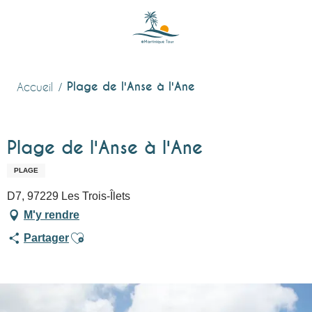
Aller
au
contenu
principal
Plage de l'Anse à l'Ane
Accueil
Plage de l'Anse à l'Ane
PLAGE
D7, 97229 Les Trois-Îlets
M'y rendre
Ajouter aux favoris
Partager