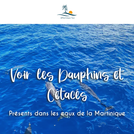
Aller
au
contenu
principal
Voir les Dauphins et
Cétacés
Présents dans les eaux de la Martinique