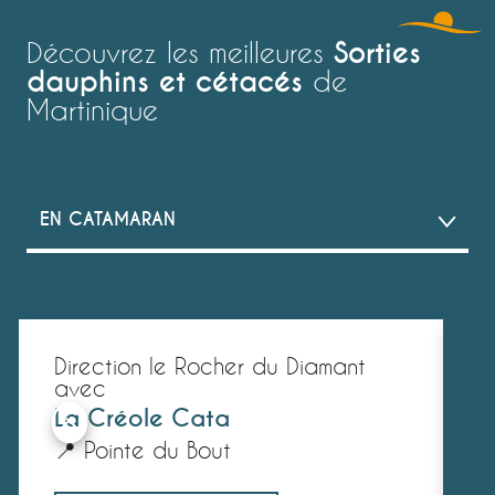
🔍 AVEC QUI ALLER VOIR LES DAUPHINS ?
Sorties
Découvrez les meilleures
dauphins et cétacés
de
🔍 LES ESPÈCES
Martinique
EN CATAMARAN
EN BATEAU À MOTEUR
AU MUSÉE
Direction le Rocher du Diamant
C
avec
A
La Créole Cata

📍 Pointe du Bout