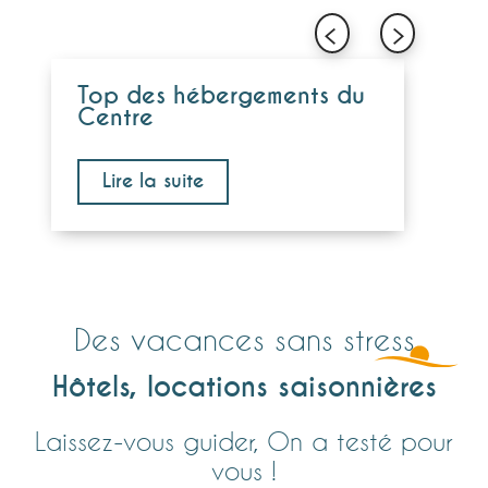
Top des hébergements du
Centre
Lire la suite
Des vacances sans stress
Hôtels, locations saisonnières
Une nuit à Grand'rivière à
Un 
Laissez-vous guider, On a testé pour
L'Hôtel-restaurant Tante Arlette **
l'H
vous !