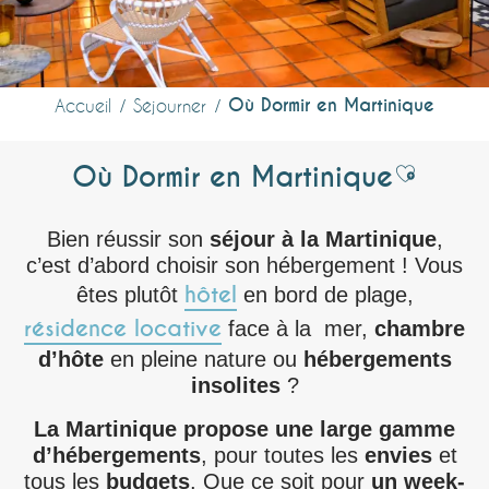
Où Dormir en Martinique
Accueil
Séjourner
Où Dormir en Martinique
Ajouter 
Bien réussir son
séjour à la Martinique
,
c’est d’abord choisir son hébergement ! Vous
hôtel
êtes plutôt
en bord de plage,
résidence locative
face à la mer,
chambre
d’hôte
en pleine nature ou
hébergements
insolites
?
La Martinique propose une large gamme
d’hébergements
, pour toutes les
envies
et
tous les
budgets
. Que ce soit pour
un week-