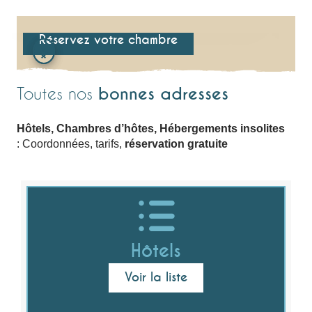
📍 Grand’Rivière
📍 
Réservez votre chambre
Toutes nos
bonnes adresses
Hôtels, Chambres d’hôtes, Hébergements insolites
: Coordonnées, tarifs,
réservation gratuite
Hôtels
Voir la liste