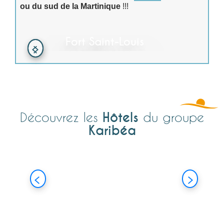
ou du sud de la Martinique
!!!
Karibéa Squash Hôtel
***
Fort Saint-Louis
L’Hôtel-Restaurant Karibea
Squash***
, idéalement situé au cœur
de
Fort-de-France
avec vue sur la
baie, constitue un point central aussi
bien pour les voyageurs d’affaires que
pour les touristes.
Hôtels
Découvrez les
du groupe
Karibéa
Vivez l'expérience !