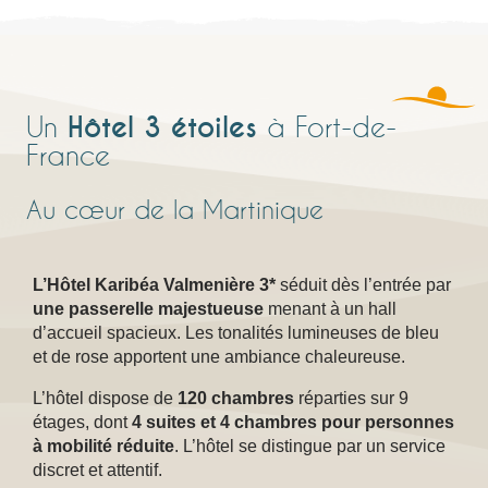
🔍 LES CHAMBRES
RESTAURANT LE DÔME
Hôtel 3 étoiles
Un
à Fort-de-
France
🔍 BAR LE PUNCH
Au cœur de la Martinique
🔍 LE ROOFTOP
L’Hôtel Karibéa Valmenière 3*
séduit dès l’entrée par
une passerelle majestueuse
menant à un hall
d’accueil spacieux. Les tonalités lumineuses de bleu
et de rose apportent une ambiance chaleureuse.
L’hôtel dispose de
120 chambres
réparties sur 9
étages, dont
4 suites et 4 chambres pour personnes
à mobilité réduite
. L’hôtel se distingue par un service
discret et attentif.