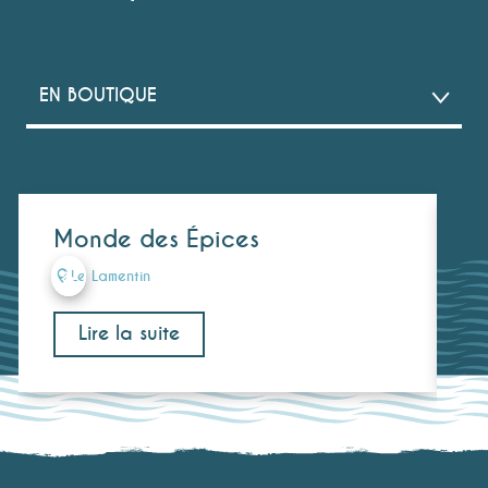
EN BOUTIQUE
AU MARCHÉ
Monde des Épices
V
L
Le Lamentin
Lire la suite