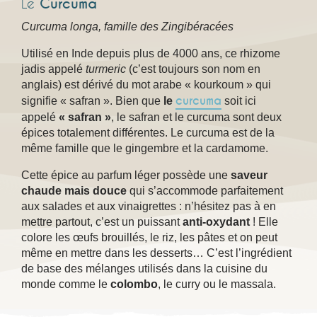
Le
Curcuma
Curcuma longa, famille des
Zingibéracées
Utilisé en Inde depuis plus de 4000 ans, ce rhizome
jadis appelé
turmeric
(c’est toujours son nom en
anglais) est dérivé du mot arabe « kourkoum » qui
curcuma
signifie « safran ». Bien que
le
soit ici
appelé
« safran »
, le safran et le curcuma sont deux
épices totalement différentes. Le curcuma est de la
même famille que le gingembre et la cardamome.
Cette épice au parfum léger possède une
saveur
chaude mais douce
qui s’accommode parfaitement
aux salades et aux vinaigrettes : n’hésitez pas à en
mettre partout, c’est un puissant
anti-oxydant
! Elle
colore les œufs brouillés, le riz, les pâtes et on peut
même en mettre dans les desserts… C’est l’ingrédient
de base des mélanges utilisés dans la cuisine du
monde comme le
colombo
, le curry ou le massala.