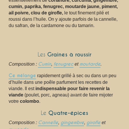
essentiellement de
coriandre, curcuma, gingembre,
cumin, paprika, fenugrec, moutarde jaune, piment,
ail poivre, clou de girofle,
le tout finement pilé et
roussi dans l’huile. On y ajoute parfois de la cannelle,
du safran, de la cardamone ou du tamarin.
Les
Graines à roussir
Cumin
fenugrec
moutarde
Composition :
,
et
.
Ce mélange
rapidement grillé à sec ou dans un peu
d’huile dans une poêle parfument les recettes de
viande. Il est
indispensable pour faire revenir la
viande
(poulet, porc, agneau) avant de faire mijoter
votre
colombo
.
Le
Quatre-épices
Cannelle
gingembre
girofle
Composition :
,
,
et