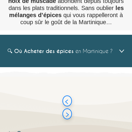
noix de muscade
abondent depuis toujours
dans les plats traditionnels. Sans oublier
les
mélanges d’épices
qui vous rappelleront à
coup sûr le goût de la Martinique…
🔍
Où Acheter des épices
en Martinique ?
EN BOUTIQUE ? EN ÉPICERIE FINE ? AU
MARCHÉ ?