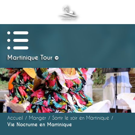
Aller
au
contenu
principal
Martinique Tour ©
Accueil
Manger
Sortir le soir en Martinique
Vie Nocturne en Martinique