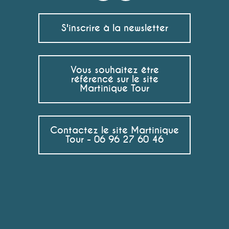
Le Petit Théâtre de Redoute
Cinéma en plein air des Trois-Îlets
S'inscrire à la newsletter
Casino des Trois-Îlets
Théâtre Aimé Césaire
Palais des Congrès de Madiana
Vous souhaitez être
référencé sur le site
Martinique Tour
Contactez le site Martinique
Tour - 06 96 27 60 46