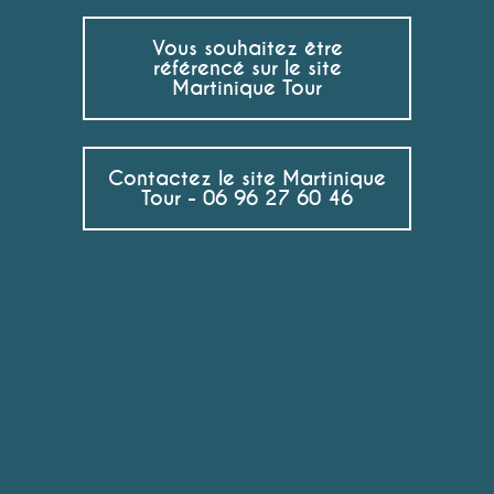
Vous souhaitez être
référencé sur le site
Martinique Tour
Contactez le site Martinique
Tour - 06 96 27 60 46