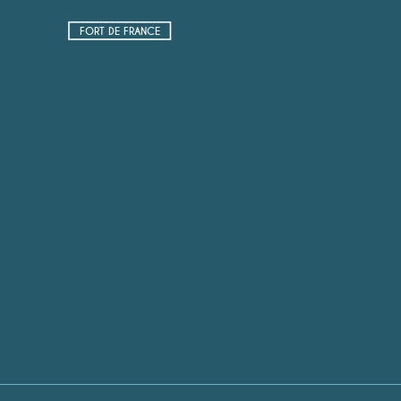
FORT DE FRANCE