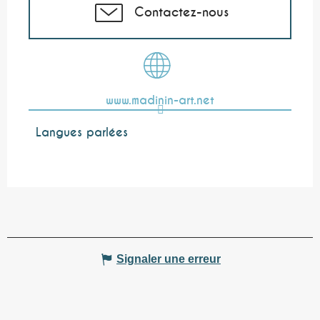
Contactez-nous
www.madinin-art.net
Langues parlées
Langues parlées
Signaler une erreur