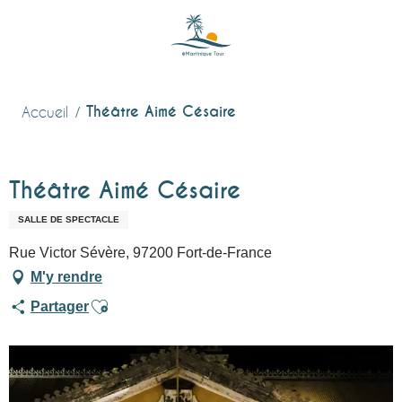
Aller
au
contenu
principal
Théâtre Aimé Césaire
Accueil
Théâtre Aimé Césaire
SALLE DE SPECTACLE
Rue Victor Sévère, 97200 Fort-de-France
M'y rendre
Ajouter aux favoris
Partager