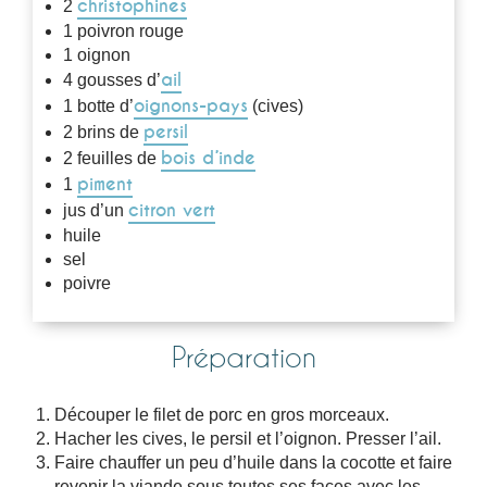
christophines
2
1 poivron rouge
1 oignon
ail
4 gousses d’
oignons-pays
1 botte d’
(cives)
persil
2 brins de
bois d’inde
2 feuilles de
piment
1
citron vert
jus d’un
huile
sel
poivre
Préparation
Découper le filet de porc en gros morceaux.
Hacher les cives, le persil et l’oignon. Presser l’ail.
Faire chauffer un peu d’huile dans la cocotte et faire
revenir la viande sous toutes ses faces avec les