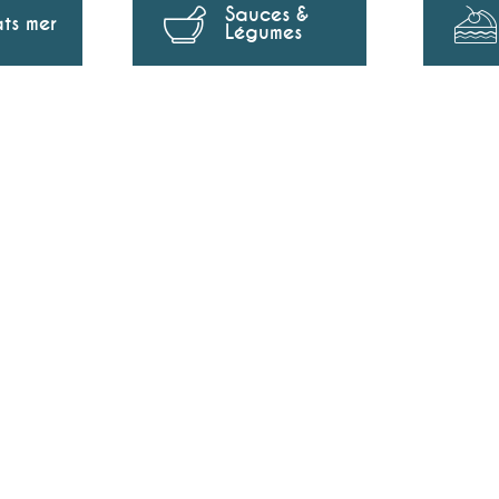
Sauces &
ats mer
Légumes