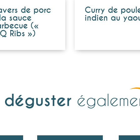
avers de porc
Curry de poul
la sauce
indien au yaou
rbecue («
Q Ribs »)
À
déguster
égaleme