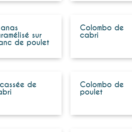
nanas
Colombo de
ramélisé sur
cabri
anc de poulet
icassée de
Colombo de
bri
poulet