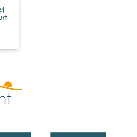
et
rt
nt