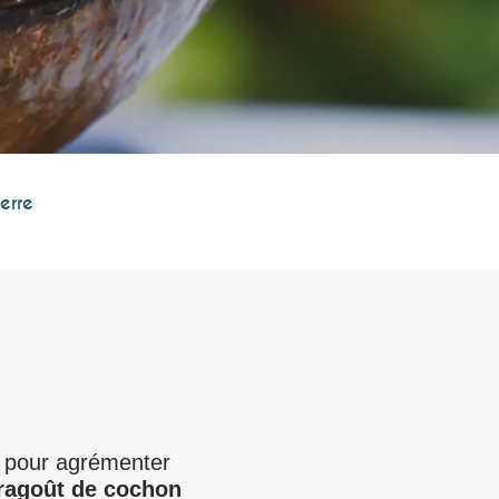
erre
outer aux fa
s pour agrémenter
ragoût de cochon