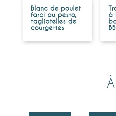
Blanc de poulet
Tr
farci au pesto,
à 
tagliatelles de
ba
courgettes
BB