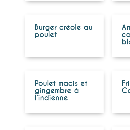
Burger créole au
A
poulet
ca
bl
Poulet macis et
Fr
gingembre à
Ca
l’indienne