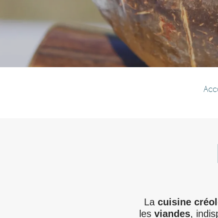
Accu
La
cuisine créol
les
viandes
, indi