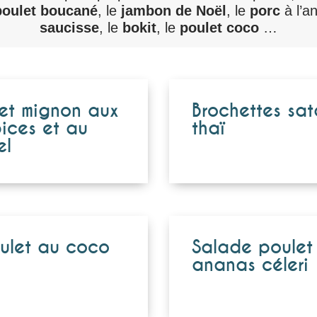
poulet boucané
, le
jambon de Noël
, le
porc
à l’a
saucisse
, le
bokit
, le
poulet coco
…
let mignon aux
Brochettes sa
ices et au
thaï
el
ulet au coco
Salade poulet
ananas céleri