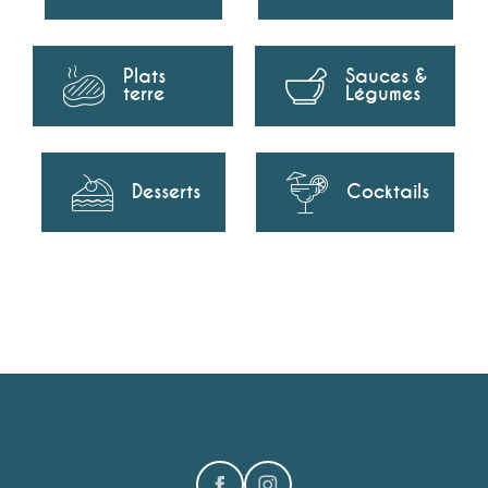
Plats
Sauces &
terre
Légumes
Desserts
Cocktails