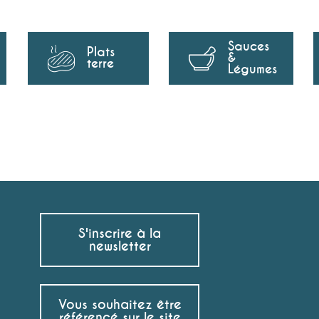
Sauces
Plats
&
terre
Légumes
S'inscrire à la
newsletter
Vous souhaitez être
référencé sur le site