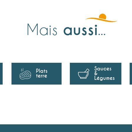
Mais
aussi
...
Sauces
Plats
&
terre
Légumes