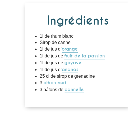
Ingrédients
1l de rhum blanc
Sirop de canne
orange
1l de jus d’
fruit de la passion
1l de jus de
goyave
1l de jus de
ananas
1l de jus d’
25 cl de sirop de grenadine
citron vert
3
cannelle
3 bâtons de