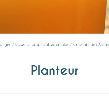
anger
Recettes et spécialités créoles
Cocktails des Antille
Planteur