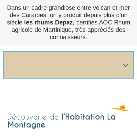
Dans un cadre grandiose entre volcan et mer
des Caraïbes, on y produit depuis plus d’un
siècle
les rhums Depaz,
certifiés AOC Rhum
agricole de Martinique, très appréciés des
connaisseurs.
🔍 L'HABITATION
🔍 LE PARC
l’Habitation La
Découverte de
Montagne
🔍 LA DISTILLERIE