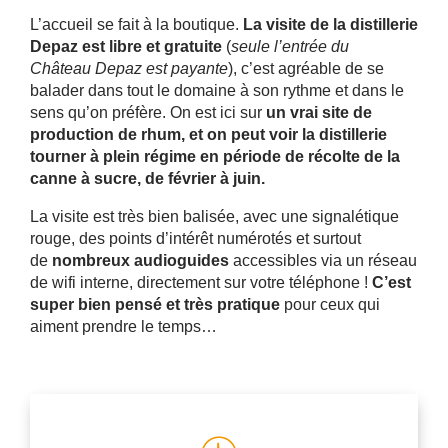
L’accueil se fait à la boutique.
La visite de la distillerie
🔍 LES CHAIS
Depaz est libre et gratuite
(
seule l’entrée du
Château Depaz est payante
), c’est agréable de se
🔍 LE MUSÉE VAPEUR
balader dans tout le domaine à son rythme et dans le
sens qu’on préfère. On est ici sur
un vrai site de
production de rhum, et on peut voir la distillerie
🔍 LE CHÂTEAU DEPAZ
tourner à plein régime en période de récolte de la
canne à sucre, de février à juin.
🔍 LES RHUMS DEPAZ
La visite est très bien balisée, avec une signalétique
rouge, des points d’intérêt numérotés et surtout
de
nombreux audioguides
accessibles via un réseau
de wifi interne, directement sur votre téléphone !
C’est
super bien pensé et très pratique
pour ceux qui
aiment prendre le temps…