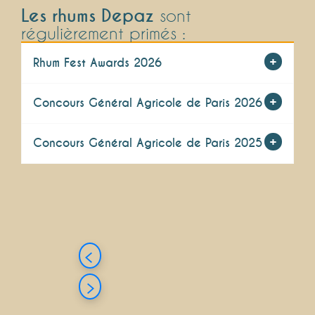
Les rhums Depaz
sont
régulièrement primés :
Rhum Fest Awards 2026
Concours Général Agricole de Paris 2026
Concours Général Agricole de Paris 2025
A la sortie, je m’arrête devant
les
immenses cuves en inox siglées
Depaz.
C’est ici qu’est stocké le rhum blanc
avant d’être mis en bouteille…
Découvrez les rhums Depaz