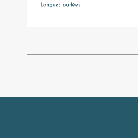
Langues parlées
Langues parlées