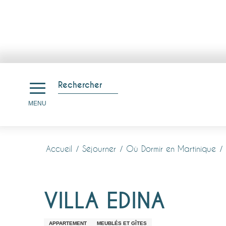
Aller
au
Rechercher
contenu
Recherche
MENU
principal
Accueil
Séjourner
Où Dormir en Martinique
VILLA EDINA
APPARTEMENT
MEUBLÉS ET GÎTES