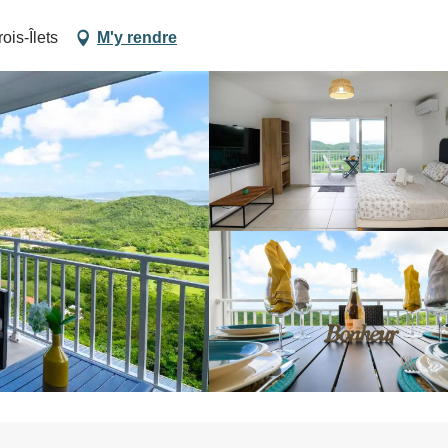
is-Îlets
M'y rendre