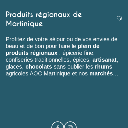
Produits régionaux de
Ajou
Martinique
Profitez de votre séjour ou de vos envies de
beau et de bon pour faire le
plein de
produits régionaux
: épicerie fine,
confiseries traditionnelles, épices,
artisanat
,
glaces,
chocolats
sans oublier les
rhums
agricoles AOC Martinique et nos
marchés
…
Marché du Marin
Atelier Fruité
L'îlot Vins (Manhity)
Passion Givrée