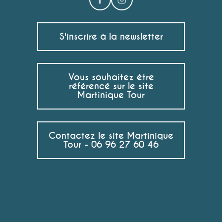
Chocolat Elot
Saturne Boutique et Cave à vins (C.C Galleria)
La Mofwazerie - Confitures
S'inscrire à la newsletter
Rhums Distillerie La Favorite
Grand Marché (Fort-de-France)
K’Féco - Boutique Chocolatier
La Fabrique de Julie - Chocolat Habitation Céron
Vous souhaitez être
Ô Plaisir des Glaces
référencé sur le site
Martinique Tour
Contactez le site Martinique
Tour - 06 96 27 60 46