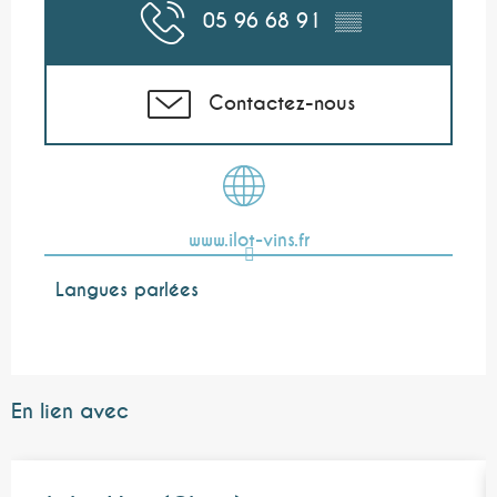
05 96 68 91
▒▒
Contactez-nous
www.ilot-vins.fr
Langues parlées
Langues parlées
En lien avec