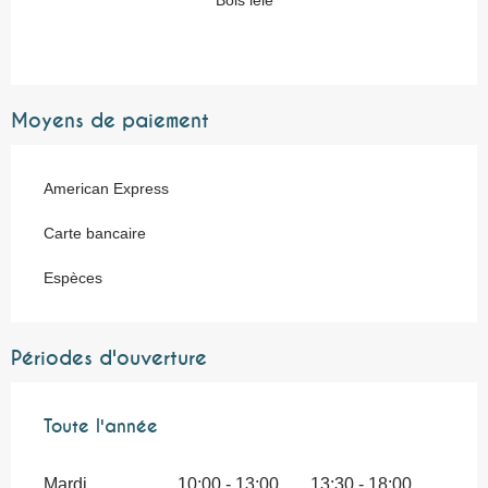
Bois lélé
Moyens de paiement
American Express
Carte bancaire
Espèces
Périodes d'ouverture
Toute l'année
Toute l'année
Mardi
10:00 - 13:00
13:30 - 18:00