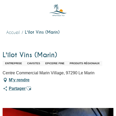
Aller
au
contenu
principal
L'îlot Vins (Marin)
Accueil
L'îlot Vins (Marin)
ENTREPRISE
CAVISTES
EPICERIE FINE
PRODUITS RÉGIONAUX
Centre Commercial Marin Village, 97290 Le Marin
M'y rendre
Ajouter aux favoris
Partager