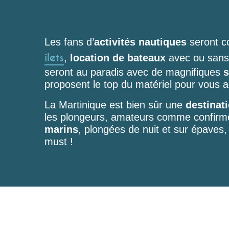
Les fans d’
activités nautiques
seront c
îlets
,
location de bateaux
avec ou sans 
seront au paradis avec de magnifiques
s
proposent le top du matériel pour vous a
La Martinique est bien sûr une
destinat
les plongeurs, amateurs comme confirmé
marins
, plongées de nuit et sur épaves,
must !
Madinina Kayak Tripping
Port de Case-Pilote
Sun & Sup (Balades en paddle)
Nautitan (Location bateau avec skipper)