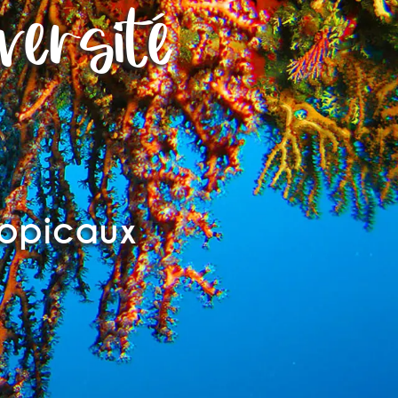
versité
ropicaux