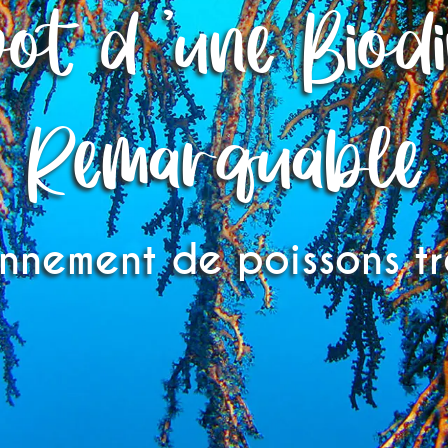
ot d 'une Biodi
Remarquable
onnement de poissons t