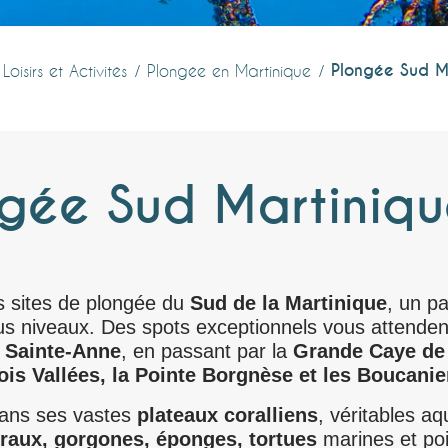
Plongée Sud M
Loisirs et Activités
Plongée en Martinique
gée Sud Martiniq
s sites de plongée du
Sud de la Martinique
, un pa
us niveaux. Des spots exceptionnels vous attende
 Sainte-Anne
, en passant par la
Grande Caye de 
ois Vallées, la Pointe Borgnèse et les Boucanie
ans ses vastes
plateaux coralliens
, véritables a
raux, gorgones, éponges, tortues
marines et poi