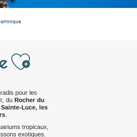
artinique
Ajouter aux
ue
radis pour les
nt, du
Rocher du
Sainte-Luce, les
rs
.
quariums tropicaux,
ssons exotiques.