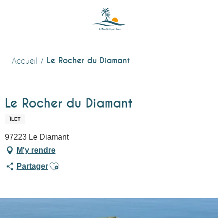
Aller
au
contenu
principal
Le Rocher du Diamant
Accueil
Le Rocher du Diamant
ÎLET
97223 Le Diamant
M'y rendre
Ajouter aux favoris
Partager