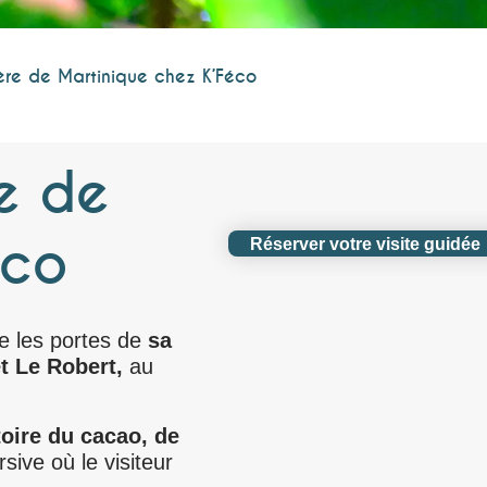
ère de Martinique chez K’Féco
e de
éco
Réserver votre visite guidée
e les portes de
sa
t Le Robert,
au
toire du cacao, de
ive où le visiteur