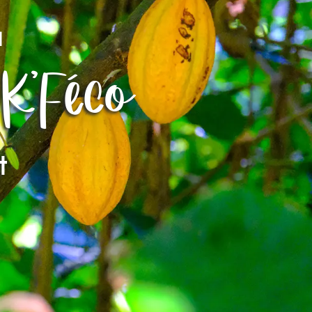
a
K'Féco
t