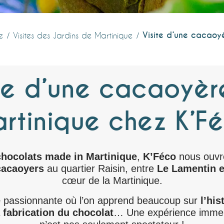
Visite d’une cacaoy
e
Visites des Jardins de Martinique
ite d’une cacaoyèr
rtinique chez K’F
chocolats made in Martinique
,
K’Féco
nous ouvr
cacaoyers
au quartier Raisin, entre
Le Lamentin e
cœur de la Martinique.
e
passionnante où l’on apprend beaucoup sur
l’his
a fabrication du chocolat
… Une expérience immers