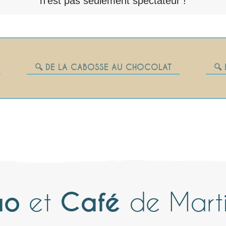
n’est pas seulement spectateur !
🔍 DE LA CABOSSE AU CHOCOLAT
🔍
ao
et
Café
de Mart