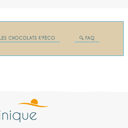
 LES CHOCOLATS K'FÉCO
🔍 FAQ
inique