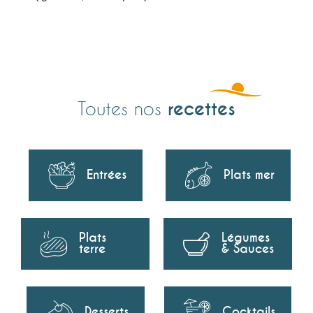
recettes
Toutes nos
Entrées
Plats mer
Plats
Légumes
terre
& Sauces
Desserts
Cocktails