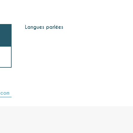
Langues parlées
Langues parlées
t.com