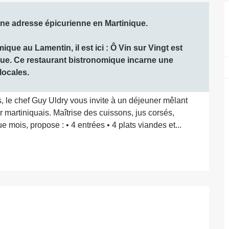
ne adresse épicurienne en Martinique.

ue au Lamentin, il est ici : Ô Vin sur Vingt est 
ique. Ce restaurant bistronomique incarne une 
locales.
e chef Guy Uldry vous invite à un déjeuner mêlant 
ir martiniquais. Maîtrise des cuissons, jus corsés, 
mois, propose : • 4 entrées • 4 plats viandes et...
ations