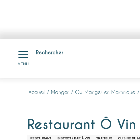
Aller
au
Rechercher
contenu
Recherche
MENU
principal
Accueil
Manger
Où Manger en Martinique
Restaurant Ô Vin 
RESTAURANT
BISTROT / BAR À VIN
TRAITEUR
CUISINE DU 