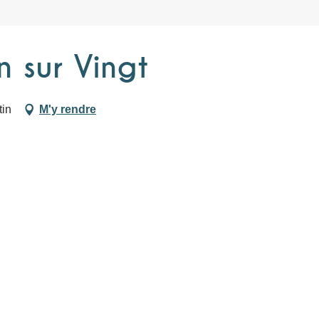
n sur Vingt
tin
M'y rendre