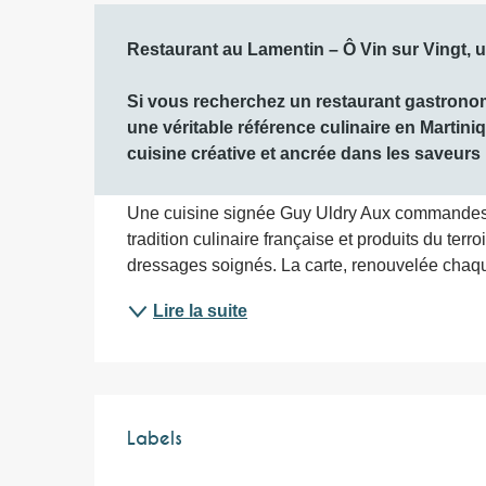
Description
Restaurant au Lamentin – Ô Vin sur Vingt, u
Si vous recherchez un restaurant gastronomiq
une véritable référence culinaire en Martin
cuisine créative et ancrée dans les saveurs 
Une cuisine signée Guy Uldry Aux commandes, l
tradition culinaire française et produits du terro
dressages soignés. La carte, renouvelée chaque 
Lire la suite
Offres de prest
Labels
Labels