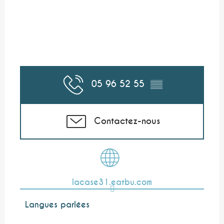
05 96 52 55
▒▒
Contactez-nous
lacase31.eatbu.com
Langues parlées
Langues parlées