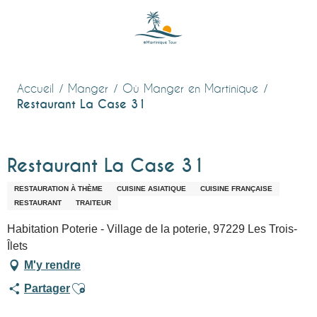
Aller
au
contenu
principal
Accueil
Manger
Où Manger en Martinique
Restaurant La Case 31
Restaurant La Case 31
RESTAURATION À THÈME
CUISINE ASIATIQUE
CUISINE FRANÇAISE
RESTAURANT
TRAITEUR
Habitation Poterie - Village de la poterie, 97229 Les Trois-
Îlets
M'y rendre
Ajouter aux favoris
Partager