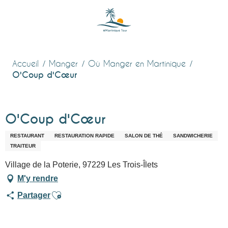
Aller
au
contenu
principal
Accueil
Manger
Où Manger en Martinique
O'Coup d'Cœur
O'Coup d'Cœur
RESTAURANT
RESTAURATION RAPIDE
SALON DE THÉ
SANDWICHERIE
TRAITEUR
Village de la Poterie, 97229 Les Trois-Îlets
M'y rendre
Ajouter aux favoris
Partager