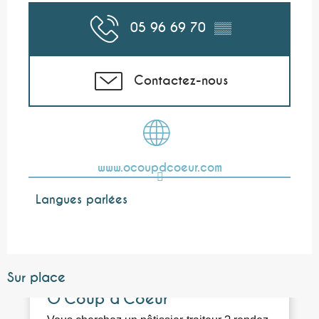
05 96 69 70
▒▒
Contactez-nous
www.ocoupdcoeur.com
Langues parlées
Langues parlées
Sur place
O'Coup d'Coeur