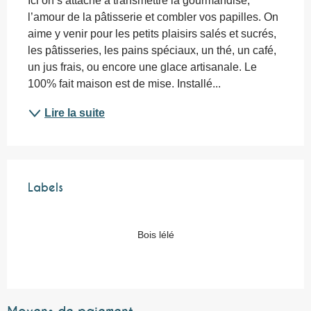
Ici on s’attache à transmettre la gourmandise, 
l’amour de la pâtisserie et combler vos papilles. On 
aime y venir pour les petits plaisirs salés et sucrés, 
les pâtisseries, les pains spéciaux, un thé, un café, 
un jus frais, ou encore une glace artisanale. Le 
100% fait maison est de mise. Installé...
Lire la suite
Offres de prestations
Labels
Labels
Bois lélé