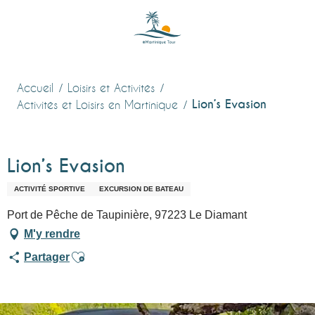
Aller
au
contenu
principal
Accueil
Loisirs et Activités
Lion’s Evasion
Activités et Loisirs en Martinique
Lion’s Evasion
ACTIVITÉ SPORTIVE
EXCURSION DE BATEAU
Port de Pêche de Taupinière, 97223 Le Diamant
M'y rendre
Ajouter aux favoris
Partager