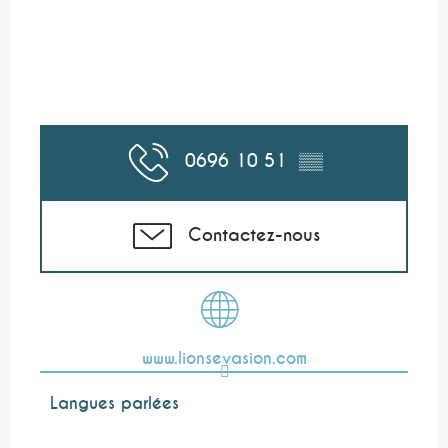
0696 10 51
▒▒
Contactez-nous
www.lionsevasion.com
Langues parlées
Langues parlées