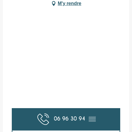
M'y rendre
06 96 30 94
▒▒