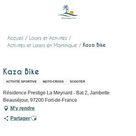
Aller
au
contenu
principal
Accueil
Loisirs et Activités
Kaza Bike
Activités et Loisirs en Martinique
Kaza Bike
ACTIVITÉ SPORTIVE
MOTO-CROSS
SCOOTER
Résidence Prestige La Meynard - Bat 2, Jambette
Beauséjour, 97200 Fort-de-France
M'y rendre
Ajouter aux favoris
Partager