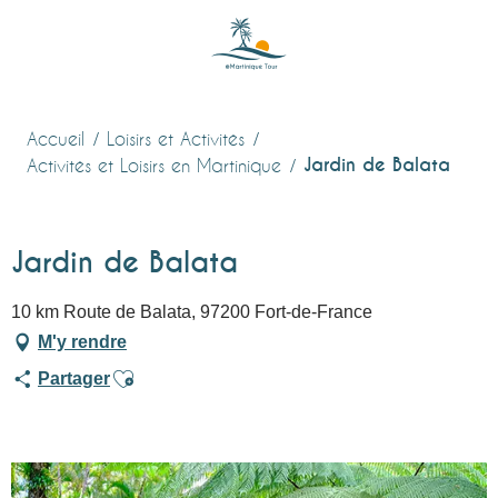
Aller
au
contenu
principal
Accueil
Loisirs et Activités
Jardin de Balata
Activités et Loisirs en Martinique
Jardin de Balata
10 km Route de Balata, 97200 Fort-de-France
M'y rendre
Ajouter aux favoris
Partager