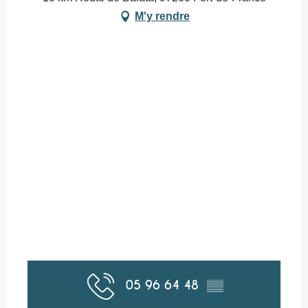
M'y rendre
05 96 64 48
▒▒