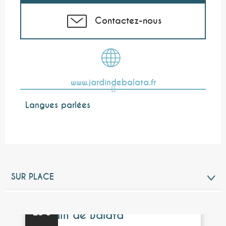
Contactez-nous
www.jardindebalata.fr
Langues parlées
Langues parlées
SUR PLACE
À PROXIMITÉ
Réservable
16
€
Jardin de Balata