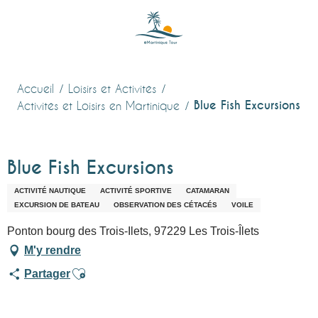
Aller
au
contenu
principal
Accueil
Loisirs et Activités
Blue Fish Excursions
Activités et Loisirs en Martinique
Blue Fish Excursions
ACTIVITÉ NAUTIQUE
ACTIVITÉ SPORTIVE
CATAMARAN
EXCURSION DE BATEAU
OBSERVATION DES CÉTACÉS
VOILE
Ponton bourg des Trois-Ilets, 97229 Les Trois-Îlets
M'y rendre
Ajouter aux favoris
Partager