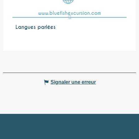
www.bluefishexcursion.com
Langues parlées
Langues parlées
Signaler une erreur