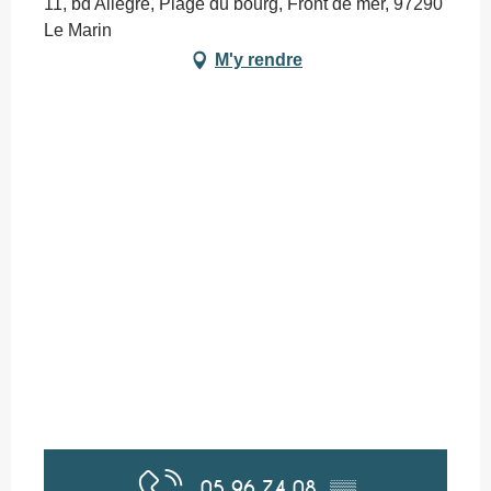
11, bd Allègre, Plage du bourg, Front de mer, 97290
Le Marin
M'y rendre
05 96 74 08
▒▒