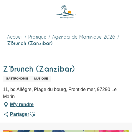
Aller
au
contenu
principal
Accueil
Pratique
Agenda de Martinique 2026
Z’Brunch (Zanzibar)
Z’Brunch (Zanzibar)
GASTRONOMIE
MUSIQUE
11, bd Allègre, Plage du bourg, Front de mer, 97290 Le
Marin
M'y rendre
Ajouter aux favoris
Partager