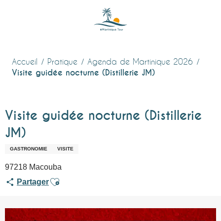
Aller
au
contenu
principal
Accueil
Pratique
Agenda de Martinique 2026
Visite guidée nocturne (Distillerie JM)
Visite guidée nocturne (Distillerie
JM)
GASTRONOMIE
VISITE
97218 Macouba
Ajouter aux favoris
Partager