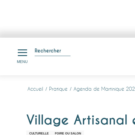
Aller
au
Rechercher
contenu
Recherche
MENU
principal
Accueil
Pratique
Agenda de Martinique 20
Village Artisanal 
CULTURELLE
FOIRE OU SALON