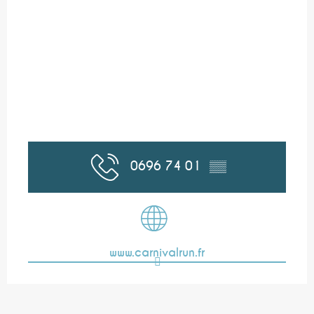
0696 74 01
▒▒
www.carnivalrun.fr