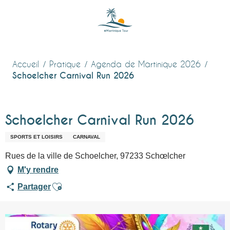
Aller
au
contenu
principal
Accueil
Pratique
Agenda de Martinique 2026
Schoelcher Carnival Run 2026
Schoelcher Carnival Run 2026
SPORTS ET LOISIRS
CARNAVAL
Rues de la ville de Schoelcher, 97233 Schœlcher
M'y rendre
Ajouter aux favoris
Partager