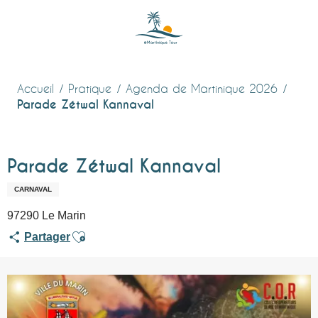
Aller
au
contenu
principal
Accueil
Pratique
Agenda de Martinique 2026
Parade Zétwal Kannaval
Parade Zétwal Kannaval
CARNAVAL
97290 Le Marin
Ajouter aux favoris
Partager