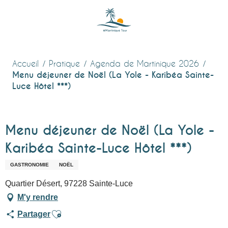
Aller
au
contenu
principal
Accueil
Pratique
Agenda de Martinique 2026
Menu déjeuner de Noël (La Yole - Karibéa Sainte-
Luce Hôtel ***)
Menu déjeuner de Noël (La Yole -
Karibéa Sainte-Luce Hôtel ***)
GASTRONOMIE
NOËL
Quartier Désert, 97228 Sainte-Luce
M'y rendre
Ajouter aux favoris
Partager