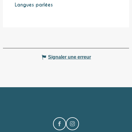
Langues parlées
Langues parlées
Signaler une erreur