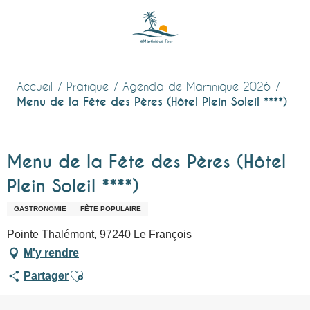
Aller
au
contenu
principal
Accueil
Pratique
Agenda de Martinique 2026
Menu de la Fête des Pères (Hôtel Plein Soleil ****)
Menu de la Fête des Pères (Hôtel
Plein Soleil ****)
GASTRONOMIE
FÊTE POPULAIRE
Pointe Thalémont, 97240 Le François
M'y rendre
Ajouter aux favoris
Partager