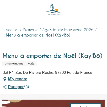
Aller
au
contenu
principal
Accueil
Pratique
Agenda de Martinique 2026
Menu à emporter de Noël (Kay'Bô)
Menu à emporter de Noël (Kay'Bô)
GASTRONOMIE
NOËL
Bat F4, Zac De Riviere Roche, 97200 Fort-de-France
M'y rendre
Ajouter aux favoris
Partager