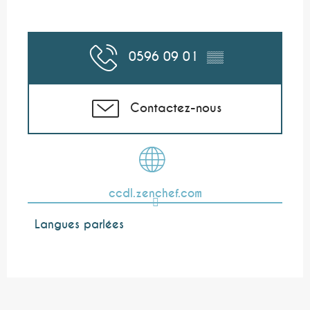
0596 09 01
▒▒
Contactez-nous
ccdl.zenchef.com
Langues parlées
Langues parlées