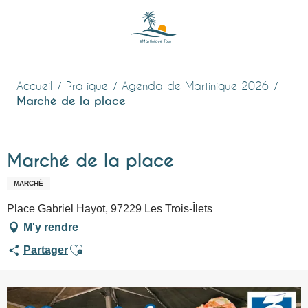
Aller
au
contenu
principal
Accueil
Pratique
Agenda de Martinique 2026
Marché de la place
Marché de la place
MARCHÉ
Place Gabriel Hayot, 97229 Les Trois-Îlets
M'y rendre
Ajouter aux favoris
Partager