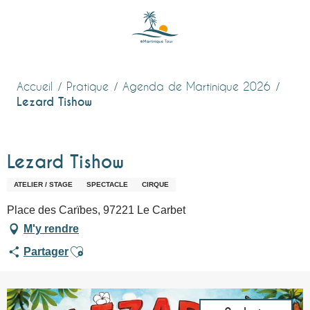
Aller
au
contenu
principal
Accueil
Pratique
Agenda de Martinique 2026
Lezard Tishow
Lezard Tishow
ATELIER / STAGE
SPECTACLE
CIRQUE
Place des Carïbes, 97221 Le Carbet
M'y rendre
Ajouter aux favoris
Partager