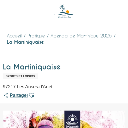
Aller
au
contenu
principal
Accueil
Pratique
Agenda de Martinique 2026
La Martiniquaise
La Martiniquaise
SPORTS ET LOISIRS
97217 Les Anses-d'Arlet
Ajouter aux favoris
Partager