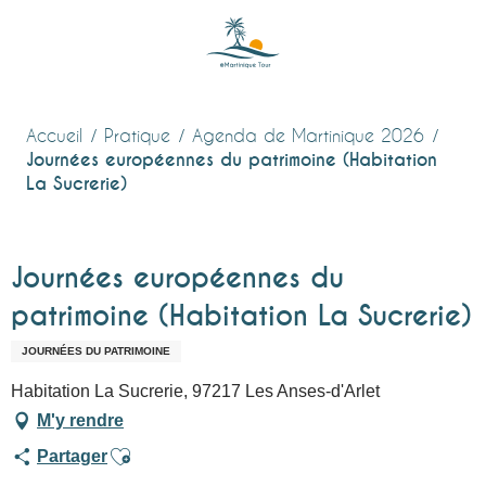
Aller
au
contenu
principal
Accueil
Pratique
Agenda de Martinique 2026
Journées européennes du patrimoine (Habitation
La Sucrerie)
Journées européennes du
patrimoine (Habitation La Sucrerie)
JOURNÉES DU PATRIMOINE
Habitation La Sucrerie, 97217 Les Anses-d'Arlet
M'y rendre
Ajouter aux favoris
Partager