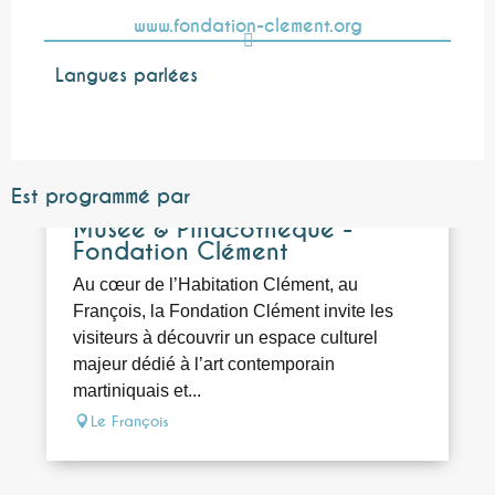
www.fondation-clement.org
Langues parlées
Langues parlées
Est programmé par
Réservable
Musée & Pinacothèque -
Fondation Clément
Au cœur de l’Habitation Clément, au
François, la Fondation Clément invite les
visiteurs à découvrir un espace culturel
majeur dédié à l’art contemporain
martiniquais et...
Le François