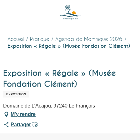
Aller
au
contenu
principal
Accueil
Pratique
Agenda de Martinique 2026
Exposition « Régale » (Musée Fondation Clément)
Exposition « Régale » (Musée
Fondation Clément)
EXPOSITION
Domaine de L’Acajou, 97240 Le François
M'y rendre
Ajouter aux favoris
Partager