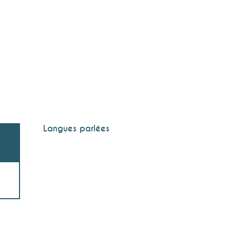
Langues parlées
Langues parlées