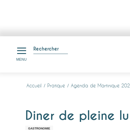
Aller
au
Rechercher
contenu
Recherche
MENU
principal
Accueil
Pratique
Agenda de Martinique 20
Diner de pleine l
GASTRONOMIE