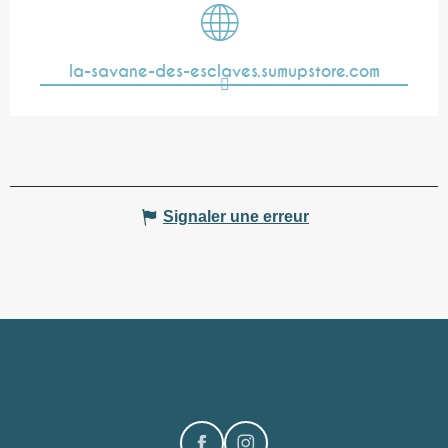
la-savane-des-esclaves.sumupstore.com
Signaler une erreur