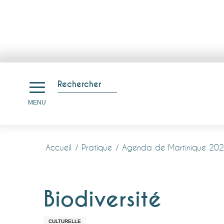
Aller
au
Rechercher
contenu
Recherche
MENU
principal
Accueil
Pratique
Agenda de Martinique 20
Biodiversité
CULTURELLE