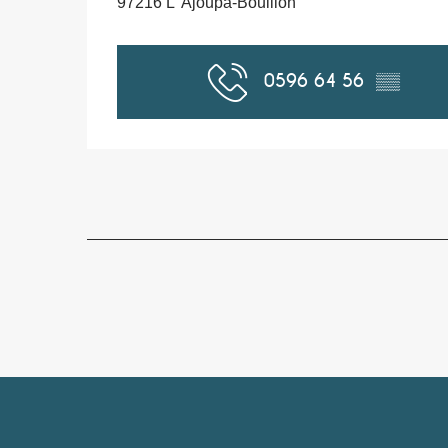
97216 L' Ajoupa-Bouillon
0596 64 56
▒▒