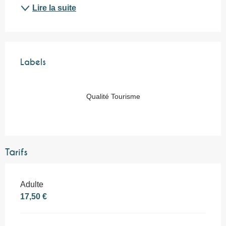
Lire la suite
Offres de prestations
Labels
Labels
Qualité Tourisme
Tarifs
Adulte
17,50 €