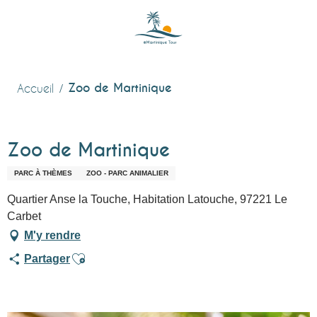
Aller
au
contenu
principal
Zoo de Martinique
Accueil
Zoo de Martinique
PARC À THÈMES
ZOO - PARC ANIMALIER
Quartier Anse la Touche, Habitation Latouche, 97221 Le
Carbet
M'y rendre
Ajouter aux favoris
Partager