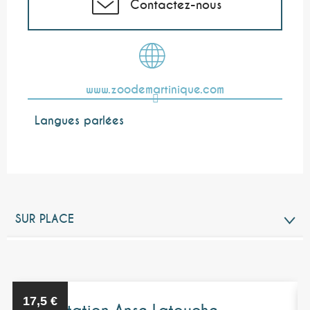
Contactez-nous
www.zoodemartinique.com
Langues parlées
Langues parlées
SUR PLACE
À PROXIMITÉ
PROGRAMME
Réservable
17,5
€