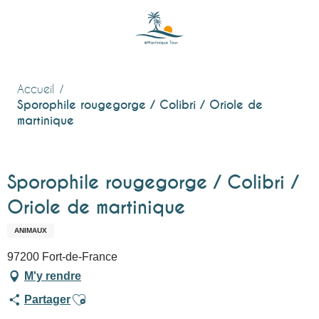
Aller
au
contenu
principal
Accueil
Sporophile rougegorge / Colibri / Oriole de
martinique
Sporophile rougegorge / Colibri /
Oriole de martinique
ANIMAUX
97200 Fort-de-France
M'y rendre
Ajouter aux favoris
Partager