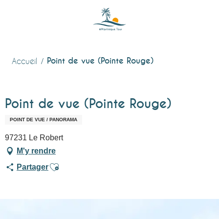
Aller
au
contenu
principal
Point de vue (Pointe Rouge)
Accueil
Point de vue (Pointe Rouge)
POINT DE VUE / PANORAMA
97231 Le Robert
M'y rendre
Ajouter aux favoris
Partager