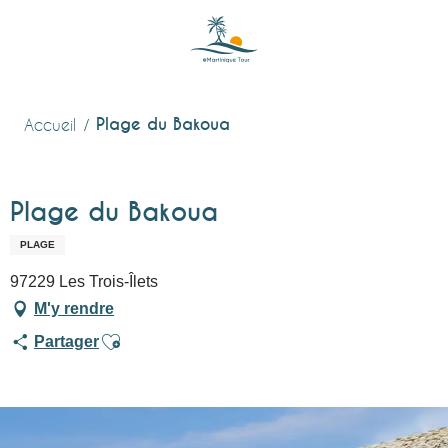
Aller
au
contenu
principal
Plage du Bakoua
Accueil
Plage du Bakoua
PLAGE
97229 Les Trois-Îlets
M'y rendre
Ajouter aux favoris
Partager